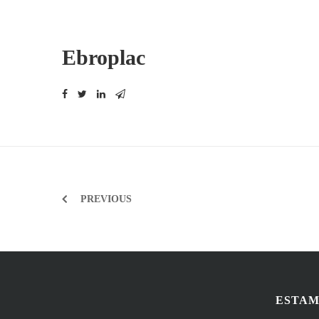
Ebroplac
Navegación
PREVIOUS
de
entradas
ESTAM