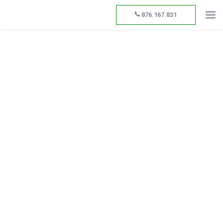
876.167.831
De Ready a Silver
Odoo 19: la nueva
Partner de Odoo: un
versión que transforma
logro que refleja
la gestión empresarial en
esfuerzo y dedicación
España