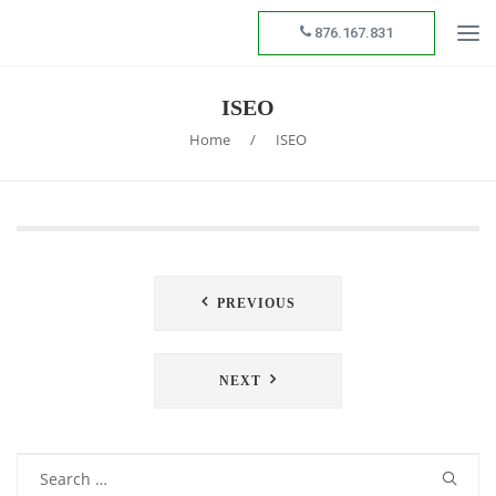
876.167.831
ISEO
Home
/
ISEO
Navegación
PREVIOUS
de
entradas
NEXT
Search
for: