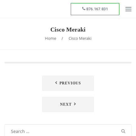
876.167.831
Cisco Meraki
Home
/
Cisco Meraki
Navegación
PREVIOUS
de
entradas
NEXT
Search
for: