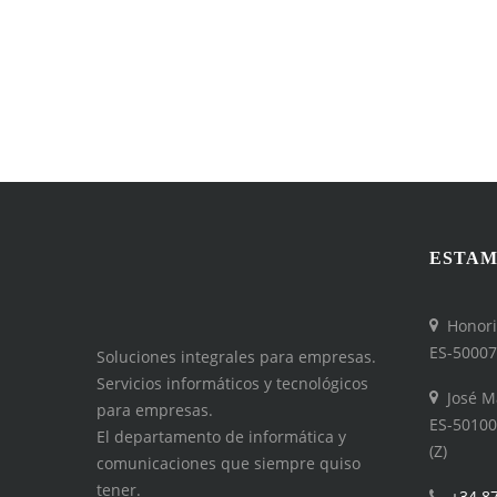
adecuado
ESTAM
Honori
ES-50007
Soluciones integrales para empresas.
Servicios informáticos y tecnológicos
José M
para empresas.
ES-50100
El departamento de informática y
(Z)
comunicaciones que siempre quiso
tener.
+34 8