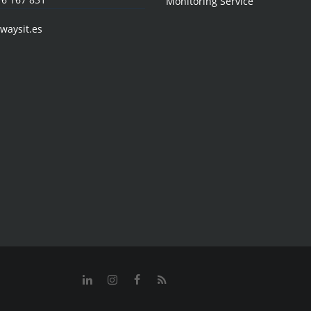
Monitoring Service
waysit.es