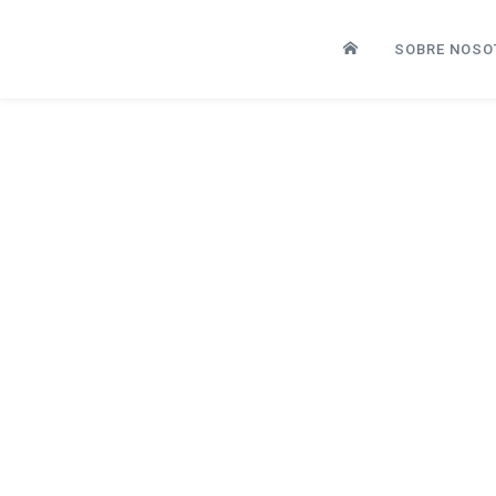
SOBRE NOSO
Programa Expertia UNIZAR.
Implantar Odoo con éxito, la
importancia de elegir el partner