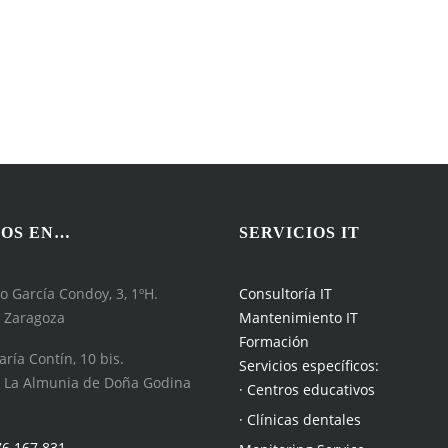
OS EN…
SERVICIOS IT
o García Condoy, 3, 1ºH.
Consultoría IT
 Zaragoza
Mantenimiento IT
Formación
aría Contín, 10 bis.
Servicios específicos:
 La Almunia de Doña Godina
· Centros educativos
· Clínicas dentales
76 167 831