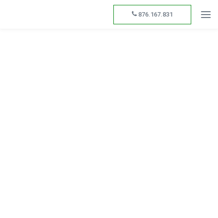
876.167.831
Odoo 19: la nueva
versión que transforma
la gestión empresarial en
España