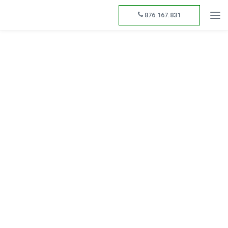
876.167.831
Leyes Antifraude y Crea
y Crece: Obligaciones
empresariales